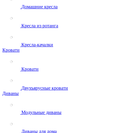
Домашние кресла
Кресла из ротанга
Кресла-качалки
Кровати
Кровати
Двухъярусные кровати
Диваны
Модульные диваны
Диваны для дома