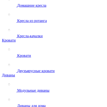
Домашние кресла
Кресла из ротанга
Кресла-качалки
Кровати
Кровати
Двухъярусные кровати
Диваны
Модульные диваны
Диваны для дома