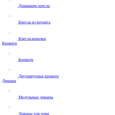
Домашние кресла
Кресла из ротанга
Кресла-качалки
Кровати
Кровати
Двухъярусные кровати
Диваны
Модульные диваны
Диваны для дома