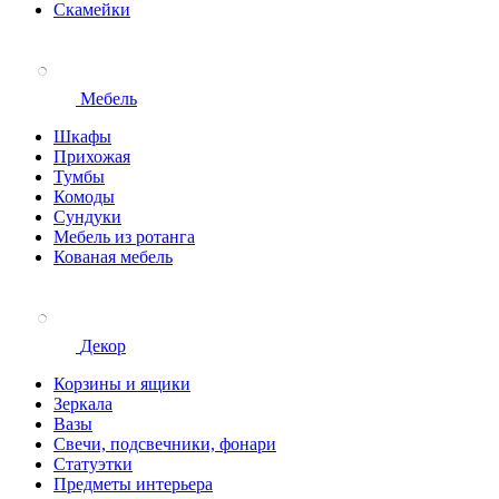
Скамейки
Мебель
Шкафы
Прихожая
Тумбы
Комоды
Сундуки
Мебель из ротанга
Кованая мебель
Декор
Корзины и ящики
Зеркала
Вазы
Свечи, подсвечники, фонари
Статуэтки
Предметы интерьера