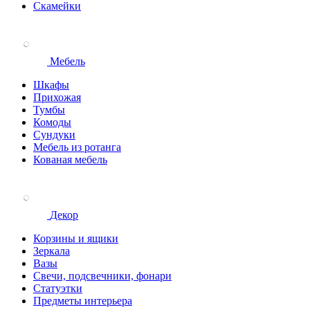
Скамейки
Мебель
Шкафы
Прихожая
Тумбы
Комоды
Сундуки
Мебель из ротанга
Кованая мебель
Декор
Корзины и ящики
Зеркала
Вазы
Свечи, подсвечники, фонари
Статуэтки
Предметы интерьера