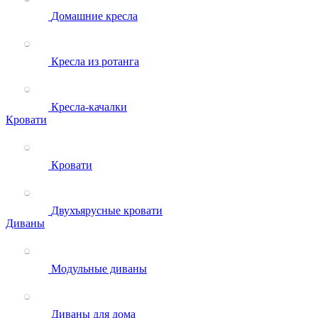
Домашние кресла
Кресла из ротанга
Кресла-качалки
Кровати
Кровати
Двухъярусные кровати
Диваны
Модульные диваны
Диваны для дома