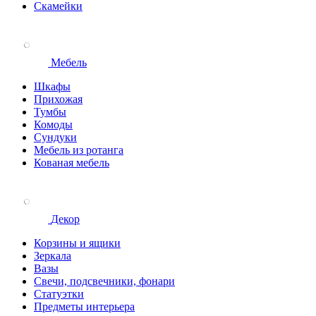
Скамейки
Мебель
Шкафы
Прихожая
Тумбы
Комоды
Сундуки
Мебель из ротанга
Кованая мебель
Декор
Корзины и ящики
Зеркала
Вазы
Свечи, подсвечники, фонари
Статуэтки
Предметы интерьера