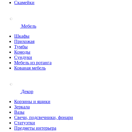
Скамейки
Мебель
Шкафы
Прихожая
Тумбы
Комоды
Сундуки
Мебель из ротанга
Кованая мебель
Декор
Корзины и ящики
Зеркала
Вазы
Свечи, подсвечники, фонари
Статуэтки
Предметы интерьера