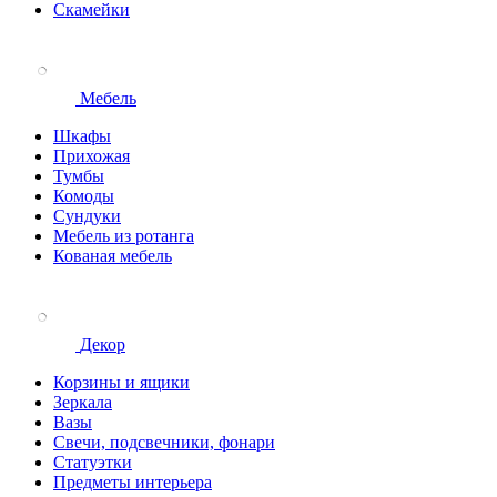
Скамейки
Мебель
Шкафы
Прихожая
Тумбы
Комоды
Сундуки
Мебель из ротанга
Кованая мебель
Декор
Корзины и ящики
Зеркала
Вазы
Свечи, подсвечники, фонари
Статуэтки
Предметы интерьера