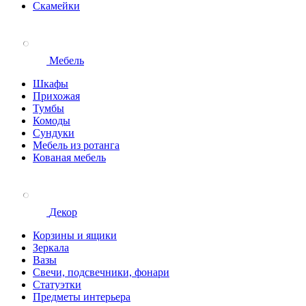
Скамейки
Мебель
Шкафы
Прихожая
Тумбы
Комоды
Сундуки
Мебель из ротанга
Кованая мебель
Декор
Корзины и ящики
Зеркала
Вазы
Свечи, подсвечники, фонари
Статуэтки
Предметы интерьера