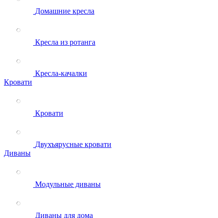
Домашние кресла
Кресла из ротанга
Кресла-качалки
Кровати
Кровати
Двухъярусные кровати
Диваны
Модульные диваны
Диваны для дома