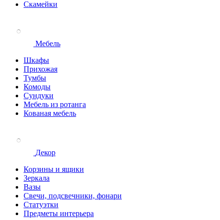
Скамейки
Мебель
Шкафы
Прихожая
Тумбы
Комоды
Сундуки
Мебель из ротанга
Кованая мебель
Декор
Корзины и ящики
Зеркала
Вазы
Свечи, подсвечники, фонари
Статуэтки
Предметы интерьера