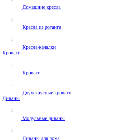
Домашние кресла
Кресла из ротанга
Кресла-качалки
Кровати
Кровати
Двухъярусные кровати
Диваны
Модульные диваны
Диваны для дома