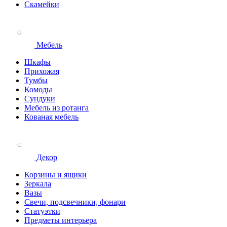
Скамейки
Мебель
Шкафы
Прихожая
Тумбы
Комоды
Сундуки
Мебель из ротанга
Кованая мебель
Декор
Корзины и ящики
Зеркала
Вазы
Свечи, подсвечники, фонари
Статуэтки
Предметы интерьера