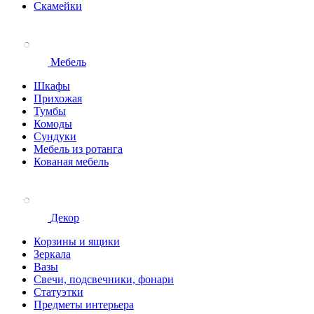
Скамейки
Мебель
Шкафы
Прихожая
Тумбы
Комоды
Сундуки
Мебель из ротанга
Кованая мебель
Декор
Корзины и ящики
Зеркала
Вазы
Свечи, подсвечники, фонари
Статуэтки
Предметы интерьера