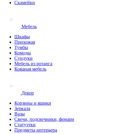
Скамейки
Мебель
Шкафы
Прихожая
Тумбы
Комоды
Сундуки
Мебель из ротанга
Кованая мебель
Декор
Корзины и ящики
Зеркала
Вазы
Свечи, подсвечники, фонари
Статуэтки
Предметы интерьера