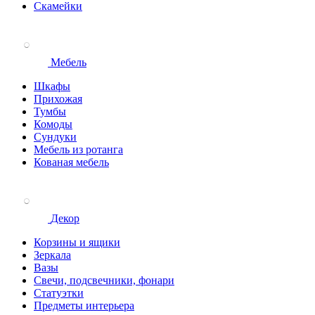
Скамейки
Мебель
Шкафы
Прихожая
Тумбы
Комоды
Сундуки
Мебель из ротанга
Кованая мебель
Декор
Корзины и ящики
Зеркала
Вазы
Свечи, подсвечники, фонари
Статуэтки
Предметы интерьера