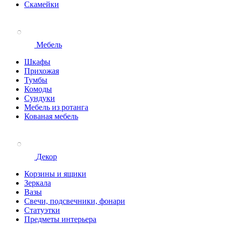
Скамейки
Мебель
Шкафы
Прихожая
Тумбы
Комоды
Сундуки
Мебель из ротанга
Кованая мебель
Декор
Корзины и ящики
Зеркала
Вазы
Свечи, подсвечники, фонари
Статуэтки
Предметы интерьера