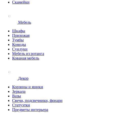
Скамейки
Мебель
Шкафы
Прихожая
Тумбы
Комоды
Сундуки
Мебель из ротанга
Кованая мебель
Декор
Корзины и ящики
Зеркала
Вазы
Свечи, подсвечники, фонари
Статуэтки
Предметы интерьера