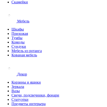
Скамейки
Мебель
Шкафы
Прихожая
Тумбы
Комоды
Сундуки
Мебель из ротанга
Кованая мебель
Декор
Корзины и ящики
Зеркала
Вазы
Свечи, подсвечники, фонари
Статуэтки
Предметы интерьера