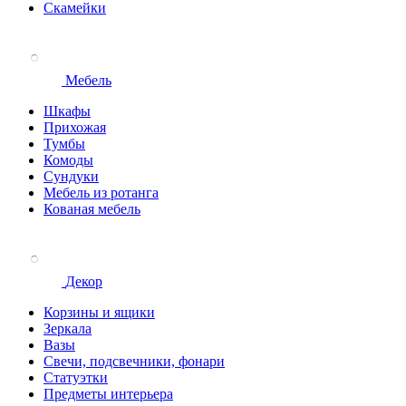
Скамейки
Мебель
Шкафы
Прихожая
Тумбы
Комоды
Сундуки
Мебель из ротанга
Кованая мебель
Декор
Корзины и ящики
Зеркала
Вазы
Свечи, подсвечники, фонари
Статуэтки
Предметы интерьера