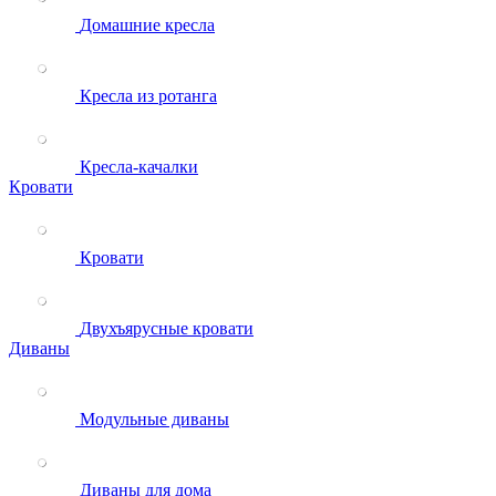
Домашние кресла
Кресла из ротанга
Кресла-качалки
Кровати
Кровати
Двухъярусные кровати
Диваны
Модульные диваны
Диваны для дома